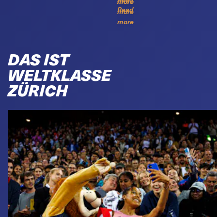
more
more
Read
more
more
DAS IST
WELTKLASSE
ZÜRICH