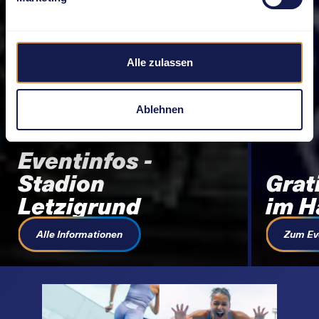
Alle zulassen
Ablehnen
Eventinfos -
Stadion
Grat
Letzigrund
im H
Alle Informationen
Zum Ev