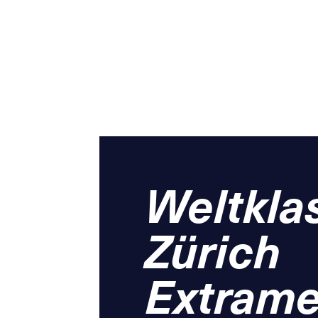
Weltkla
Zürich
Extrame