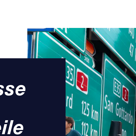
sse
ile