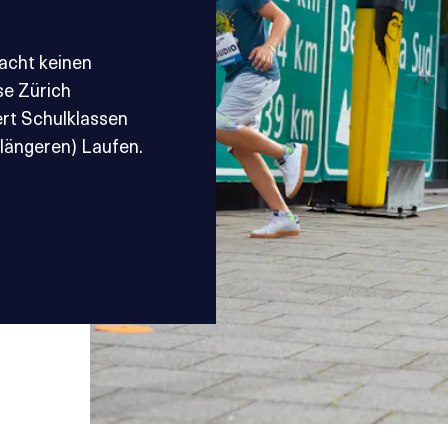
acht keinen
se Zürich
ert Schulklassen
(längeren) Laufen.