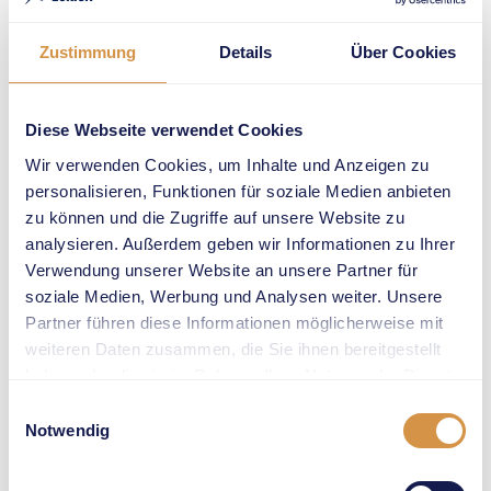
Stabhochsprungfinals
der Wanda Diamond
Zustimmung
Details
Über Cookies
League
sicherzustellen,
findet auch der
Diese Webseite verwendet Cookies
Wettbewerb der
Wir verwenden Cookies, um Inhalte und Anzeigen zu
Frauen auf dem
personalisieren, Funktionen für soziale Medien anbieten
Sechseläutenplatz
zu können und die Zugriffe auf unsere Website zu
statt.
Der
analysieren. Außerdem geben wir Informationen zu Ihrer
Stabhochsprung-
Verwendung unserer Website an unsere Partner für
Wettkampf – unter
soziale Medien, Werbung und Analysen weiter. Unsere
anderem mit
Partner führen diese Informationen möglicherweise mit
Weltmeisterin Katie
weiteren Daten zusammen, die Sie ihnen bereitgestellt
Moon (USA) und
haben oder die sie im Rahmen Ihrer Nutzung der Dienste
Europameisterin
gesammelt haben.
Einwilligungsauswahl
Angelica Moser (LC
Notwendig
Zürich) – startet
neu am Mittwoch,