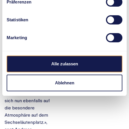
27. August 2025 um
Präferenzen
14.30 Uhr.
Statistiken
«Die Sicherheit der
Athletinnen und die
Durchführung des
Marketing
Final-Wettkampfs
stehen an oberster
Stelle. Daher war
dieser Entscheid auf
Alle zulassen
Grund der
Wetterprognosen
Ablehnen
unvermeidbar. Die
Athletinnen freuen
sich nun ebenfalls auf
die besondere
Atmosphäre auf dem
Sechseläutenplatz.»,