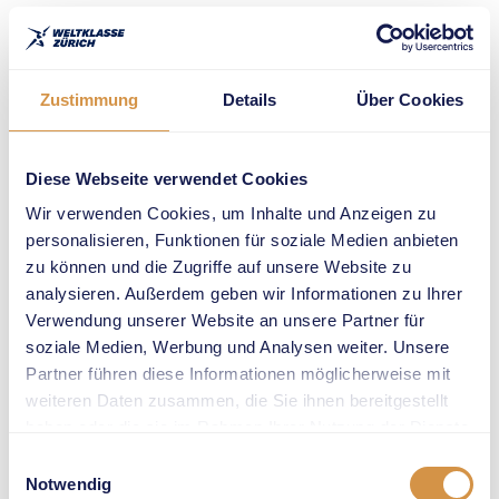
unterstützen. Der Schweizer
Final beginnt am 22. März
2025 um 9 Uhr mit den
Wettkämpfen der
Zustimmung
Details
Über Cookies
Altersklassen U16 und U14.
Ab 14 Uhr treten die U12- und
Diese Webseite verwendet Cookies
U10-Teams an. Jede
Altersklasse ist in Kategorien
Wir verwenden Cookies, um Inhalte und Anzeigen zu
für Mädchen-, Knaben- und
personalisieren, Funktionen für soziale Medien anbieten
Mixed-Teams unterteilt.
zu können und die Zugriffe auf unsere Website zu
analysieren. Außerdem geben wir Informationen zu Ihrer
Verwendung unserer Website an unsere Partner für
Vier
soziale Medien, Werbung und Analysen weiter. Unsere
Disziplinen
Partner führen diese Informationen möglicherweise mit
weiteren Daten zusammen, die Sie ihnen bereitgestellt
und echter
haben oder die sie im Rahmen Ihrer Nutzung der Dienste
Teamgeist im
gesammelt haben.
Einwilligungsauswahl
Fokus
Notwendig