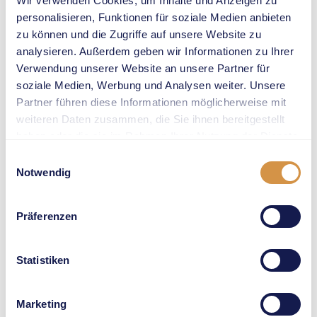
von morgen, sich laufend,
Wir verwenden Cookies, um Inhalte und Anzeigen zu
personalisieren, Funktionen für soziale Medien anbieten
springend und werfend
zu können und die Zugriffe auf unsere Website zu
weiterzuentwickeln. Und
analysieren. Außerdem geben wir Informationen zu Ihrer
dies bereits über 1,5
Verwendung unserer Website an unsere Partner für
Millionen Mal. Das
soziale Medien, Werbung und Analysen weiter. Unsere
Leuchtturmprojekt von
Partner führen diese Informationen möglicherweise mit
Weltklasse Zürich und
weiteren Daten zusammen, die Sie ihnen bereitgestellt
Swiss Athletics, ermöglicht
haben oder die sie im Rahmen Ihrer Nutzung der Dienste
durch UBS, leistet damit
gesammelt haben.
Einwilligungsauswahl
einen wertvollen und
Notwendig
nachhaltigen Beitrag an
den Bewegungsalltag der
Kids sowie deren
Präferenzen
Persönlichkeitsentwicklung
und belohnt alle mit einem
Statistiken
unvergesslichen
Sporterlebnis. So auch
beim UBS Kids Cup Camp
Marketing