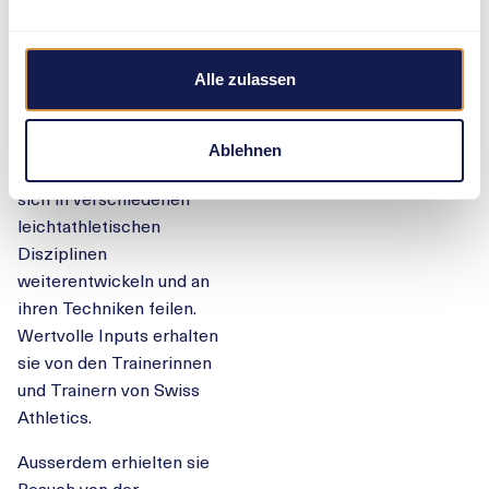
in Tenero. Hier kommen 67
Nachwuchshoffnungen aus
der ganzen Schweiz im
Alle zulassen
Tessin zusammen. Am
nationalen
Jugendsportzentrum in
Ablehnen
Tenero (CST) können sie
sich in verschiedenen
leichtathletischen
Disziplinen
weiterentwickeln und an
ihren Techniken feilen.
Wertvolle Inputs erhalten
sie von den Trainerinnen
und Trainern von Swiss
Athletics.
Ausserdem erhielten sie
Besuch von der