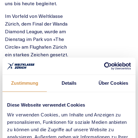
uns bis heute begleitet.
Im Vorfeld von Weltklasse
Zürich, dem Final der Wanda
Diamond League, wurde am
Dienstag im Park von «The
Circle» am Flughafen Zürich
ein starkes Zeichen gesetzt.
In Erinnerung an Owens’
vier Goldmedaillen bei den
Olympischen Spielen 1936
Zustimmung
Details
Über Cookies
in Berlin wurden zwei
Eichen aus Berlin gepflanzt.
Für jede seiner
Diese Webseite verwendet Cookies
Goldmedaillen erhielt er
Wir verwenden Cookies, um Inhalte und Anzeigen zu
einen Eichensetzling.
personalisieren, Funktionen für soziale Medien anbieten
In Anwesenheit der
zu können und die Zugriffe auf unsere Website zu
Nachkommen von Jesse
analysieren. Außerdem geben wir Informationen zu Ihrer