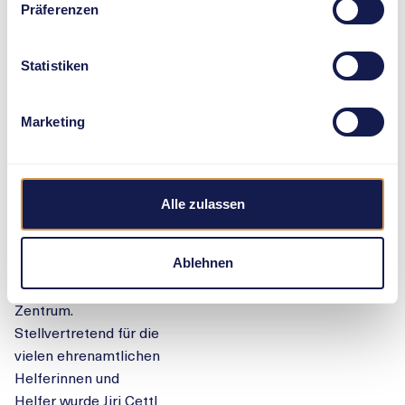
Direktoren Andreas
Präferenzen
Hediger und
Christoph Joho mit
Statistiken
Marroni und Glühwein
empfangen.
Marketing
In der festlich
geschmückten
Turnhalle, wo die
Stars normalerweise
Alle zulassen
den Medien Auskunft
geben, standen an
diesem Abend die
Ablehnen
Volunteers im
Zentrum.
Stellvertretend für die
vielen ehrenamtlichen
Helferinnen und
Helfer wurde Jiri Cettl