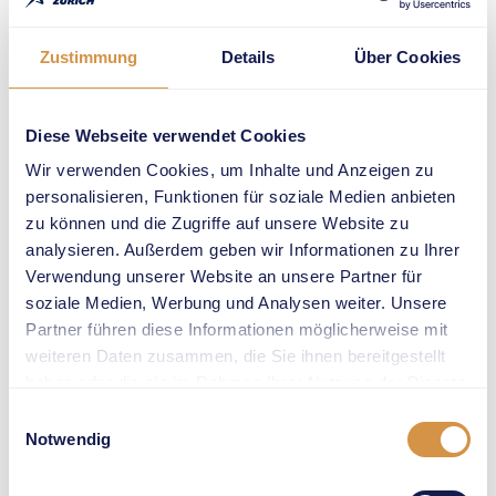
Führungen noch mehr
über die 2019 mit der
Zustimmung
Details
Über Cookies
World Athletics
Heritage Plaque
ausgezeichnete
Diese Webseite verwendet Cookies
Leichtathletik-Stätte
Wir verwenden Cookies, um Inhalte und Anzeigen zu
zu erfahren. Nach
personalisieren, Funktionen für soziale Medien anbieten
einem 45-minütigen
zu können und die Zugriffe auf unsere Website zu
Rundgang durch die
analysieren. Außerdem geben wir Informationen zu Ihrer
Katakomben, den
Verwendung unserer Website an unsere Partner für
Callroom, den
soziale Medien, Werbung und Analysen weiter. Unsere
Lauftunnel auf die
Partner führen diese Informationen möglicherweise mit
«piste magique»
weiteren Daten zusammen, die Sie ihnen bereitgestellt
wurden die
haben oder die sie im Rahmen Ihrer Nutzung der Dienste
gesammelt haben.
Teilnehmenden im
Einwilligungsauswahl
VIP-Bereich von den
Notwendig
Co-Meeting-