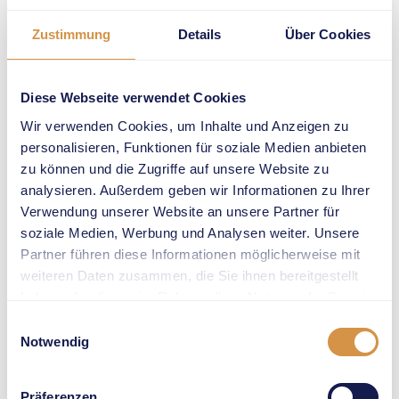
Bereiche unten, um
schnell zu den für Sie
Zustimmung
Details
Über Cookies
relevanten Themen
zu gelangen.
Diese Webseite verwendet Cookies
Wir verwenden Cookies, um Inhalte und Anzeigen zu
Allgemeine
personalisieren, Funktionen für soziale Medien anbieten
Informationen
zu können und die Zugriffe auf unsere Website zu
analysieren. Außerdem geben wir Informationen zu Ihrer
Verwendung unserer Website an unsere Partner für
Zeitplan &
soziale Medien, Werbung und Analysen weiter. Unsere
Deadlines
Partner führen diese Informationen möglicherweise mit
weiteren Daten zusammen, die Sie ihnen bereitgestellt
Accordion öffnen
Wichtige Termine, Fristen,
haben oder die sie im Rahmen Ihrer Nutzung der Dienste
Meetingwoche 2026
gesammelt haben.
Einwilligungsauswahl
Notwendig
Sponsorenübersicht
& Kontakte
Präferenzen