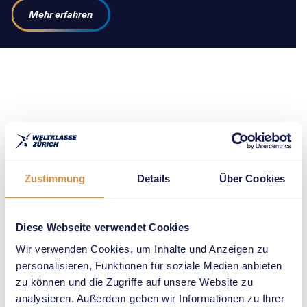
Mehr erfahren
Events
Navigation
Zustimmung
Details
Über Cookies
Weltklasse Zürich
im Stadion
Letzigrund
Diese Webseite verwendet Cookies
Weltklasse Zürich
Wir verwenden Cookies, um Inhalte und Anzeigen zu
im Hauptbahnhof
personalisieren, Funktionen für soziale Medien anbieten
Zürich
zu können und die Zugriffe auf unsere Website zu
Weltklasse Zürich
analysieren. Außerdem geben wir Informationen zu Ihrer