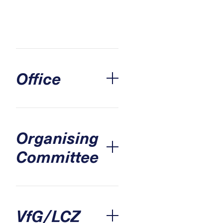
Office
Accordion öffnen
Organising
Committee
Accordion öffnen
VfG/LCZ
Accordion öffnen