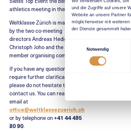
Swiss Top Event the best
Wir verwenden Cookies, um I
athletics meeting in the world.
und die Zugriffe auf unsere 
Website an unsere Partner fü
Weltklasse Zürich is managed
möglicherweise mit weiteren
der Dienste gesammelt habe
by the two co-meeting
directors Andreas Hediger and
Einwilligungsauswahl
Christoph Joho and the 11-
Notwendig
member organising committee.
If you have any questions or
require further clarification,
please do not hesitate to
contact us. You can reach us by
email at
office@weltklassezuerich.ch
or by telephone on
+41 44 495
80 90
.