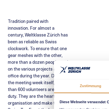
Tradition paired with
innovation. For almost a
century, Weltklasse Zürich has
been as reliable as Swiss
clockwork. To ensure that one
gear meshes with the other,
more than a dozen people work
on the various projects at the
office during the year. During
the meeting week itself, more
Zustimmung
than 600 volunteers are on
duty. They are the heart of the
organisation and make the
Diese Webseite verwendet 