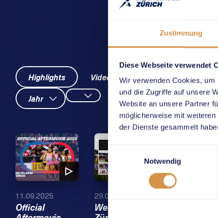
Zustimmung
Diese Webseite verwendet 
Highlights
Videos
Images
Stories
Wir verwenden Cookies, um I
und die Zugriffe auf unsere 
Jahr
Website an unsere Partner fü
möglicherweise mit weiteren
der Dienste gesammelt habe
Einwilligungsauswahl
Notwendig
11.09.2025
29.08.2025
29.08.2025
Official
Weltklasse
Weltklasse
Aftermovie
Zürich at
Zürich 202