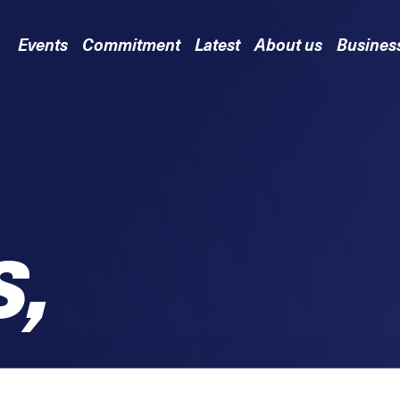
Events
Commitment
Latest
About us
Busines
S,