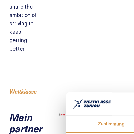
share the
ambition of
striving to
keep
getting
better.
Weltklasse Zürich
UBS Kids Cup
Weltklasse Zürich
Main
partner
Zustimmung