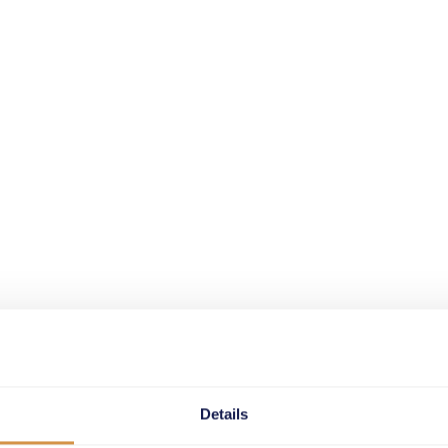
 Zoo Run
Weltklasse Zürich Extrameile
Details