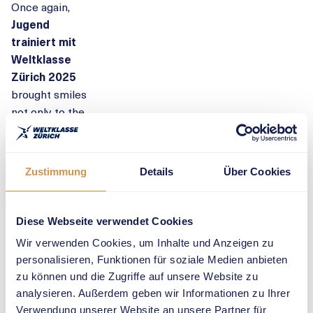
Once again,
Jugend
trainiert mit
Weltklasse
Zürich 2025
brought smiles
not only to the
500 children
participating
,
but also to the
Zustimmung
Details
Über Cookies
athletics stars
.
The
celebrity
coaches
led
Diese Webseite verwendet Cookies
the
most
Wir verwenden Cookies, um Inhalte und Anzeigen zu
popular
personalisieren, Funktionen für soziale Medien anbieten
children’s
zu können und die Zugriffe auf unsere Website zu
athletics
analysieren. Außerdem geben wir Informationen zu Ihrer
training
Verwendung unserer Website an unsere Partner für