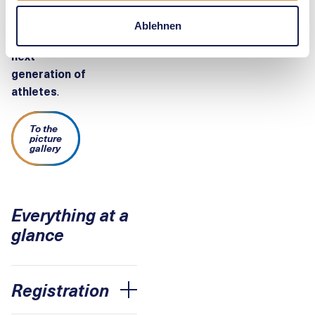
sporting role
models,
Ablehnen
inspiring the
next
generation of
athletes
.
To the
picture
gallery
Everything at a
glance
Registration
Accordion öffnen