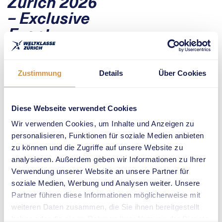
Zürich 2026
– Exclusive
Event
Experiences
Zustimmung
Details
Über Cookies
Weltklasse Zürich 2026
wouldn’t be the unique
event it is without its
Diese Webseite verwendet Cookies
enthusiastic audience.
Wir verwenden Cookies, um Inhalte und Anzeigen zu
We look forward to
personalisieren, Funktionen für soziale Medien anbieten
welcoming you and your
zu können und die Zugriffe auf unsere Website zu
guests with our
analysieren. Außerdem geben wir Informationen zu Ihrer
hospitality packages
Verwendung unserer Website an unsere Partner für
for an unforgettable
soziale Medien, Werbung und Analysen weiter. Unsere
event experience at
Partner führen diese Informationen möglicherweise mit
Stadion Letzigrund
.
weiteren Daten zusammen, die Sie ihnen bereitgestellt
haben oder die sie im Rahmen Ihrer Nutzung der Dienste