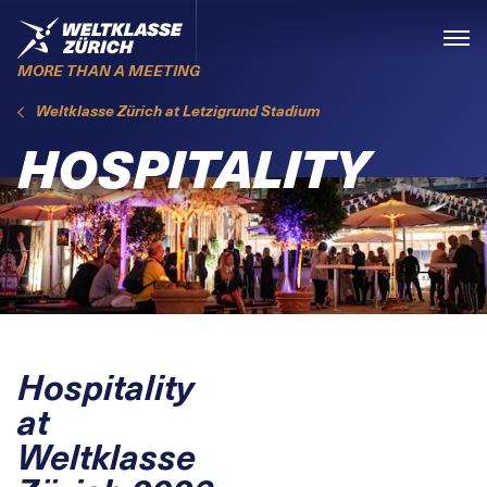
Skiplinks
Home
Menü
MORE THAN A MEETING
Weltklasse Zürich at Letzigrund Stadium
HOSPITALITY
Hospitality
at
Weltklasse