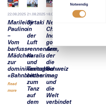
Notwendig
22.08.2025
21.08.2025
18.08.2025
Marileidy
Sirtaki
Neeraj
Paulino
in
Chopra:
–
der
Indiens
Vom
Luft
goldener
barfussrennenden
–
Arm,
Mädchen
Karalis
der
zur
und
die
dominikanischen
Tentoglou
Schweiz
«Bahnbrecherin»
bitten
mag
zum
und
Read
Tanz
die
more
auf
Welt
dem
verbindet