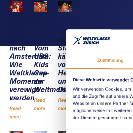
01.04.2026
15.09.2025
26.08.2025
Von
Ditaji
14
Zürich
Kambundji:
Schweizer
nach
Vom
Stars
Amsterdam:
UBS
kämpfen
Zustimmung
Wie
Kids
vor
Weltklasse-
Cup
Heimpublikum
Momente
zur
um
Diese Webseite verwendet 
verewigt
Weltmeisterin
Diamanten
Wir verwenden Cookies, um I
werden
und die Zugriffe auf unsere 
Read
Read
Website an unsere Partner fü
Read
more
more
möglicherweise mit weiteren
more
der Dienste gesammelt habe
Einwilligungsauswahl